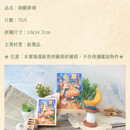
品名：刺蝟夢境
片數：70片
拼圖尺寸：10x14.7cm
主要材質：紙製品
★ 注意：本賣場僅販售拼圖與拼圖框，不含周邊擺設物件★