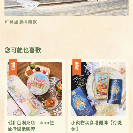
可另加購拼圖框
您可能也喜歡
優惠
優惠
昭和色喫茶店 - 4cm便
小動物美食塔羅牌【冷燙
籤撕線紙膠帶
金】