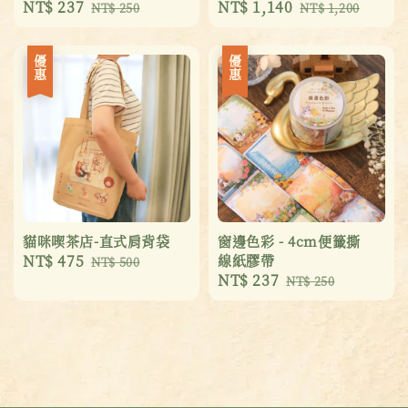
Sale
NT$ 237
Regular
Sale
NT$ 1,140
Regular
NT$ 250
NT$ 1,200
price
price
price
price
優惠
優惠
貓咪喫茶店-直式肩背袋
窗邊色彩 - 4cm便籤撕
Sale
NT$ 475
Regular
線紙膠帶
NT$ 500
Sale
NT$ 237
Regular
price
price
NT$ 250
price
price