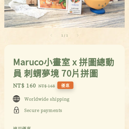
1
/
1
Maruco小畫室 x 拼圖總動
員 刺蝟夢境 70片拼圖
Sale
NT$ 160
Regular
優惠
NT$ 168
price
price
Worldwide shipping
Secure payments
適用優惠