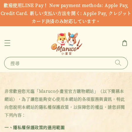
歡迎使用LINE Pay！ New payment methods: Apple Pay,
Credit Card. 新しい支払い方法を開く: Apple Pay, クレジット
カード決済のみ対応しています。
搜尋
非常歡迎您光臨「Maruco小畫室官方購物網站」（以下簡稱本
網站），為了讓您能夠安心使用本網站的各項服務與資訊，特此
向您說明本網站的隱私權保護政策，以保障您的權益，請您詳閱
下列內容：
一、隱私權保護政策的適用範圍