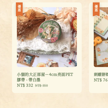
優惠
優惠
小貓的大正部屋－4cm亮面PET
刺蝟餅乾
膠帶 - 帶白墨
Sale
NT$ 76
Sale
NT$ 332
Regular
price
NT$ 350
price
price