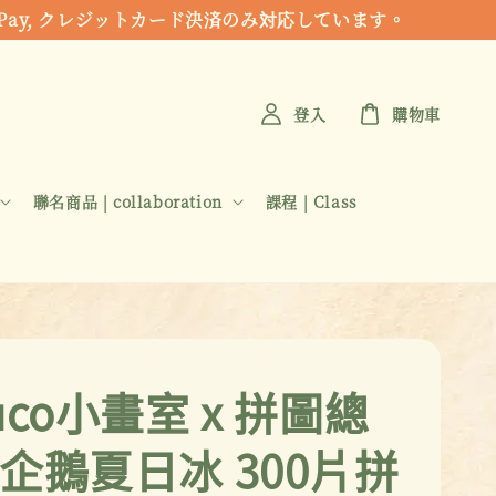
 Apple Pay, クレジットカード決済のみ対応しています。
登入
購物車
聯名商品 | collaboration
課程 | Class
uco小畫室 x 拼圖總
 企鵝夏日冰 300片拼