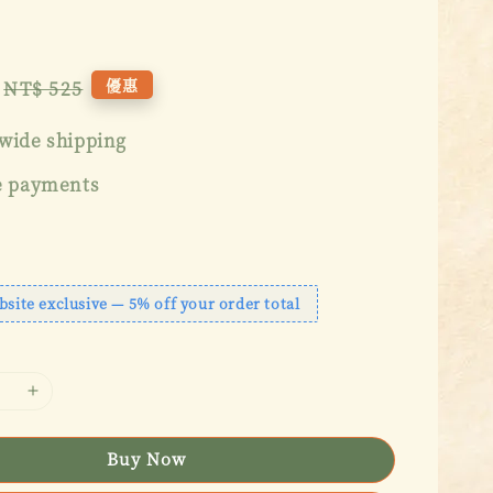
Regular
優惠
NT$ 525
price
wide shipping
e payments
bsite exclusive — 5% off your order total
Buy Now