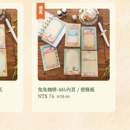
優惠
紙
兔兔咖啡-M6內頁 / 便條紙
Sale
NT$ 76
Regular
NT$ 80
price
price