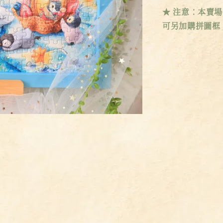
★ 注意：本賣
可另加購拼圖框