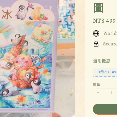
圖
Sale
NT$ 499
price
World
Secur
適用優惠
Official we
數量