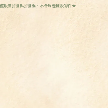
場僅販售拼圖與拼圖框，不含周邊擺設物件★