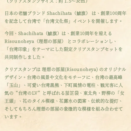
（クリアスタンプサイズ：約 1.5～3cm）
日本の老舗ブランド Shachihata（鯱旗） は、創業100周年
を記念して台湾で「台湾文化祭」イベントを開催します。
今回、Shachihata（鯱旗）は、創業10周年を迎える
Risounoheya（理想の部屋） とコラボレーションし、
「台湾印象」をテーマにした限定クリアスタンプセットを
共同制作しました。
クリアスタンプは 理想の部屋(Risounoheya) のオリジナル
デザイン。台湾の風景や文化をモチーフに、台湾の最高峰
「玉山」、可愛い台湾黒熊、下町風情の電柱、観光客に人
気の“台湾のLV”と呼ばれる茄芷袋、東北角・野柳の「女
王頭」、花のタイル模様、花露水の図案、伝統的な提灯、
そしてもちろん理想の部屋の象徴的な模様を組み合わせて
います。