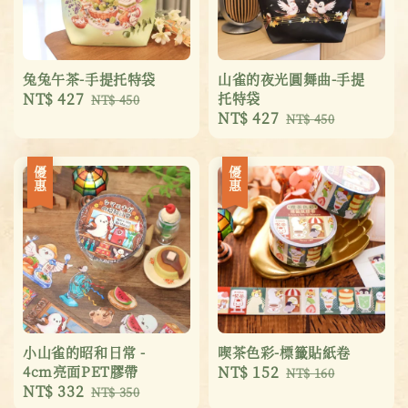
兔兔午茶-手提托特袋
山雀的夜光圓舞曲-手提
Sale
NT$ 427
Regular
托特袋
NT$ 450
Sale
NT$ 427
Regular
price
price
NT$ 450
price
price
優惠
優惠
小山雀的昭和日常 -
喫茶色彩-標籤貼紙卷
4cm亮面PET膠帶
Sale
NT$ 152
Regular
NT$ 160
Sale
NT$ 332
Regular
NT$ 350
price
price