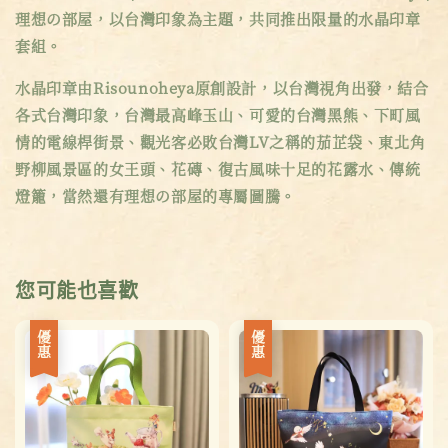
理想の部屋，以台灣印象為主題，共同推出限量的水晶印章
套組。
水晶印章由Risounoheya原創設計，以台灣視角出發，結合
各式台灣印象，台灣最高峰玉山、可愛的台灣黑熊、下町風
情的電線桿街景、觀光客必敗台灣LV之稱的茄芷袋、東北角
野柳風景區的女王頭、花磚、復古風味十足的花露水、傳統
燈籠，當然還有理想の部屋的專屬圖騰。
您可能也喜歡
優惠
優惠