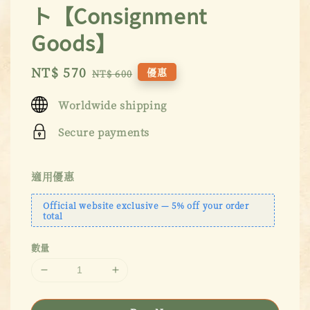
ト【Consignment
Goods】
Sale
NT$ 570
Regular
優惠
NT$ 600
price
price
Worldwide shipping
Secure payments
適用優惠
Official website exclusive — 5% off your order
total
數量