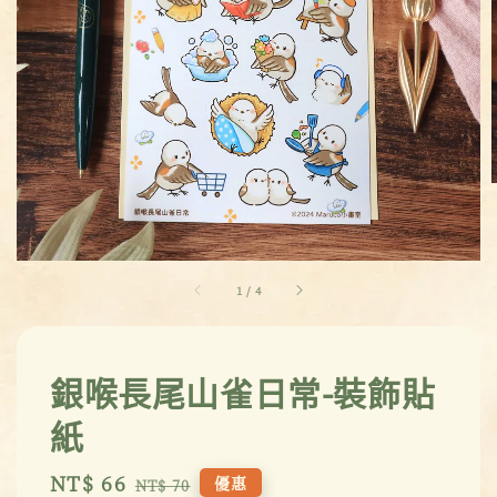
1
/
4
銀喉長尾山雀日常-裝飾貼
紙
Sale
NT$ 66
Regular
優惠
NT$ 70