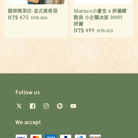
貓咪喫茶店-直式肩背袋
Maruco小畫室 x 拼圖總
Sale
NT$ 475
Regular
動員 小企鵝冰屋 300片
NT$ 500
拼圖
price
price
Sale
NT$ 499
Regular
NT$ 525
price
price
Follow us
We accept