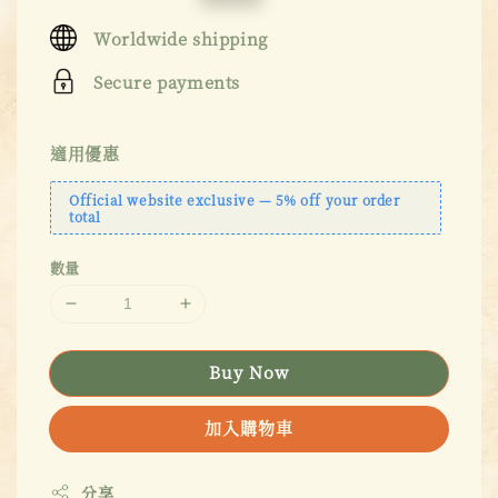
price
price
Worldwide shipping
Secure payments
適用優惠
Official website exclusive — 5% off your order
total
數量
Buy Now
加入購物車
分享