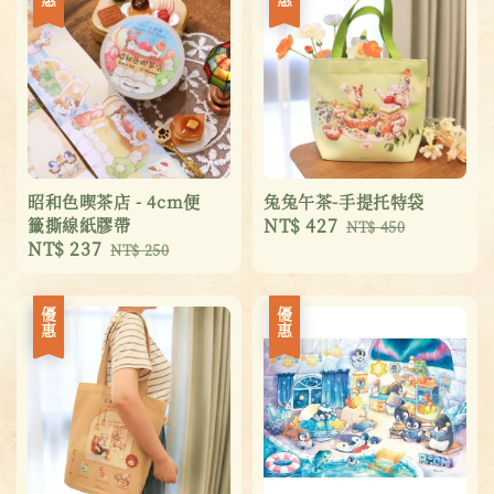
昭和色喫茶店 - 4cm便
兔兔午茶-手提托特袋
籤撕線紙膠帶
Sale
NT$ 427
Regular
NT$ 450
Sale
NT$ 237
Regular
NT$ 250
price
price
price
price
優惠
優惠