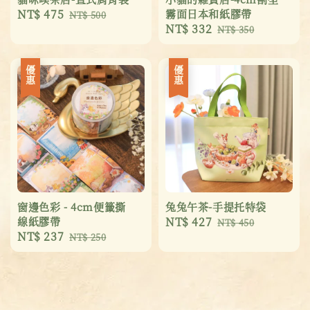
Sale
NT$ 475
Regular
霧面日本和紙膠帶
NT$ 500
Sale
NT$ 332
Regular
price
price
NT$ 350
price
price
優惠
優惠
窗邊色彩 - 4cm便籤撕
兔兔午茶-手提托特袋
線紙膠帶
Sale
NT$ 427
Regular
NT$ 450
Sale
NT$ 237
Regular
NT$ 250
price
price
price
price