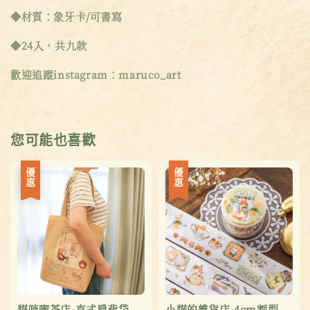
◆材質：象牙卡/可書寫
◆24入，共九款
歡迎追蹤instagram：maruco_art
您可能也喜歡
優惠
優惠
貓咪喫茶店-直式肩背袋
小貓的雜貨店-4cm割型