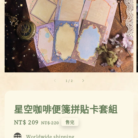
1
/
2
星空咖啡便箋拼貼卡套組
Sale
NT$ 209
Regular
售完
NT$ 220
price
price
Worldwide shipping