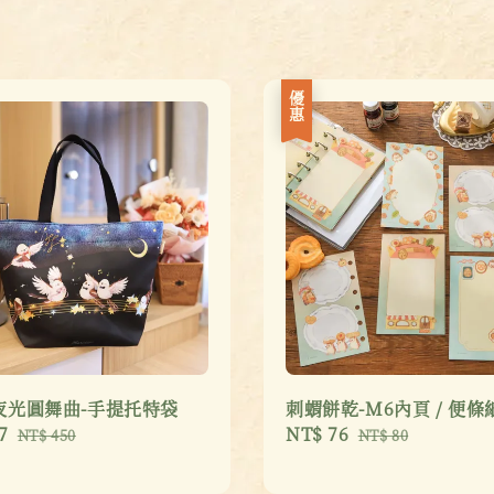
優惠
夜光圓舞曲-手提托特袋
刺蝟餅乾-M6內頁 / 便條
7
Regular
Sale
NT$ 76
Regular
NT$ 450
NT$ 80
price
price
price