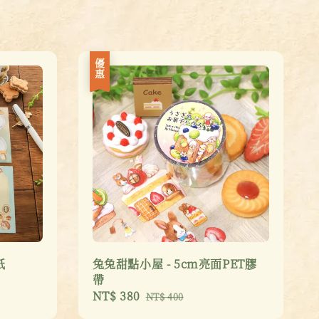
優惠
紙
兔兔甜點小屋 - 5cm亮面PET膠
帶
Sale
NT$ 380
Regular
NT$ 400
price
price