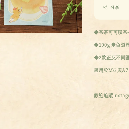
分享
◆茶茶可可喫茶-
◆100g 米色道林
◆2款正反不同圖
適用於M6 與A7
歡迎追蹤instagr