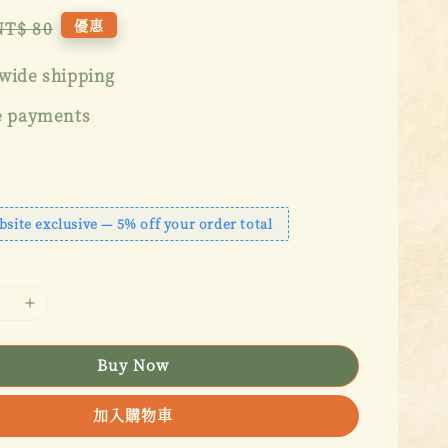
Regular
優惠
NT$ 80
price
wide shipping
e payments
bsite exclusive — 5% off your order total
Buy Now
加入購物車