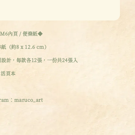
M6內頁 / 便條紙◆
紙（約8 x 12.6 cm）
設計，每款各12張，一份共24張入
 活頁本
am：maruco_art