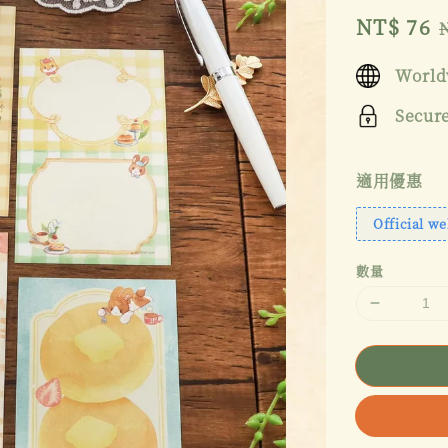
Sale
NT$ 76
price
World
Secur
適用優惠
Official we
數量