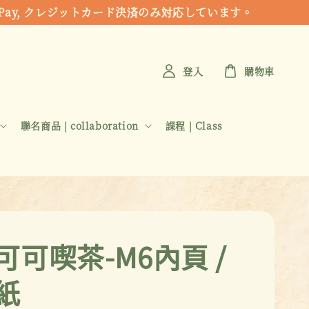
 Apple Pay, クレジットカード決済のみ対応しています。
登入
購物車
聯名商品 | collaboration
課程 | Class
可可喫茶-M6內頁 /
紙