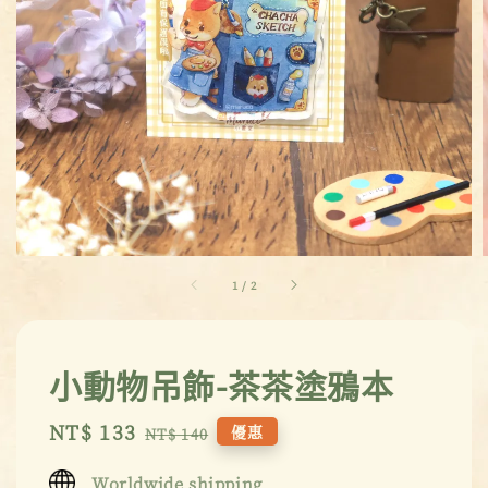
1
/
2
小動物吊飾-茶茶塗鴉本
Sale
NT$ 133
Regular
優惠
NT$ 140
price
price
Worldwide shipping