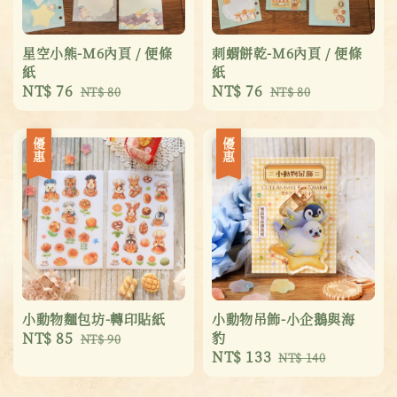
星空小熊-M6內頁 / 便條
刺蝟餅乾-M6內頁 / 便條
紙
紙
Sale
NT$ 76
Regular
Sale
NT$ 76
Regular
NT$ 80
NT$ 80
price
price
price
price
優惠
優惠
小動物麵包坊-轉印貼紙
小動物吊飾-小企鵝與海
Sale
NT$ 85
Regular
豹
NT$ 90
Sale
NT$ 133
Regular
price
price
NT$ 140
price
price