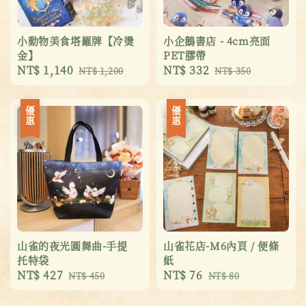
小動物美食塔羅牌【冷燙
小企鵝書店 - 4cm亮面
金】
PET膠帶
Sale
NT$ 1,140
Regular
Sale
NT$ 332
Regular
NT$ 1,200
NT$ 350
price
price
price
price
優惠
優惠
山雀的夜光圓舞曲-手提
山雀花店-M6內頁 / 便條
托特袋
紙
Sale
NT$ 427
Regular
Sale
NT$ 76
Regular
NT$ 450
NT$ 80
price
price
price
price