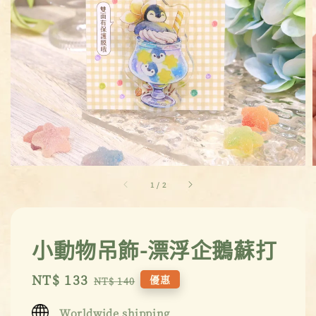
1
/
2
小動物吊飾-漂浮企鵝蘇打
Sale
NT$ 133
Regular
優惠
NT$ 140
price
price
Worldwide shipping