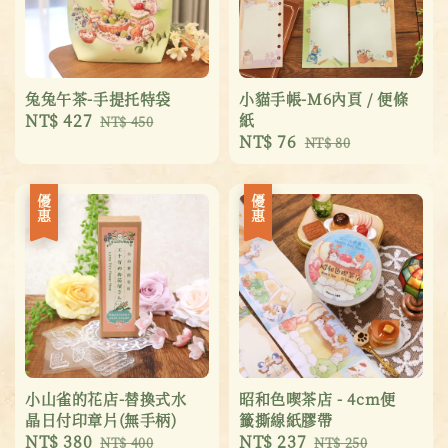
兔兔午茶-手提托特袋
小貓手帳-M6內頁 / 便條
Sale
NT$ 427
Regular
紙
NT$ 450
Sale
NT$ 76
Regular
price
price
NT$ 80
price
price
優惠
優惠
小山雀的花店-替換式水
昭和色喫茶店 - 4cm便
晶日付印章片(無手柄)
籤撕線紙膠帶
Sale
NT$ 380
Regular
Sale
NT$ 237
Regular
NT$ 400
NT$ 250