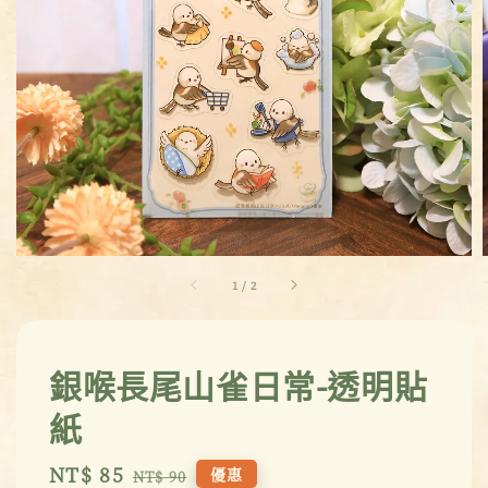
1
/
2
銀喉長尾山雀日常-透明貼
紙
Sale
NT$ 85
Regular
優惠
NT$ 90