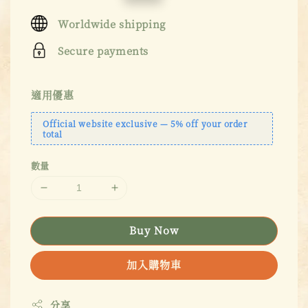
price
price
Worldwide shipping
Secure payments
適用優惠
Official website exclusive — 5% off your order
total
數量
Buy Now
加入購物車
分享