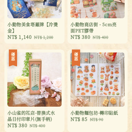
小動物美食塔羅牌【冷燙
小動物商店街 - 5cm亮
金】
面PET膠帶
Sale
NT$ 1,140
Regular
Sale
NT$ 380
Regular
NT$ 1,200
NT$ 400
price
price
price
price
優惠
優惠
小山雀的花店-替換式水
小動物麵包坊-轉印貼紙
晶日付印章片(無手柄)
Sale
NT$ 85
Regular
NT$ 90
Sale
NT$ 380
Regular
NT$ 400
price
price