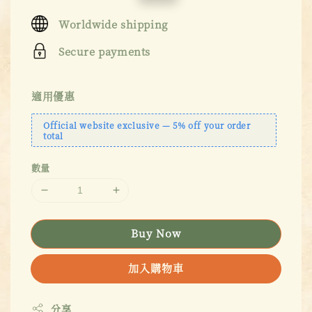
price
price
Worldwide shipping
Secure payments
適用優惠
Official website exclusive — 5% off your order
total
數量
Buy Now
加入購物車
分享