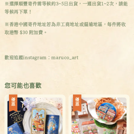
※選擇順豐寄件需等候約3~5日出貨，一週出貨1~2次，請能
等候再下單！
※香港中國寄件地址若為非工商地址或偏遠地區，每件將收
取港幣 $30 附加費。
歡迎追蹤instagram：maruco_art
您可能也喜歡
優惠
優惠