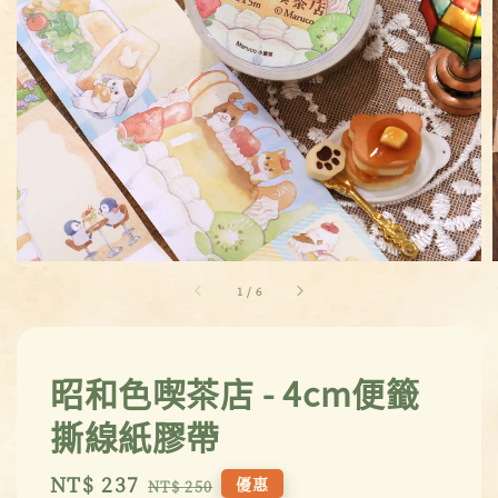
1
/
6
昭和色喫茶店 - 4cm便籤
撕線紙膠帶
Sale
NT$ 237
Regular
優惠
NT$ 250