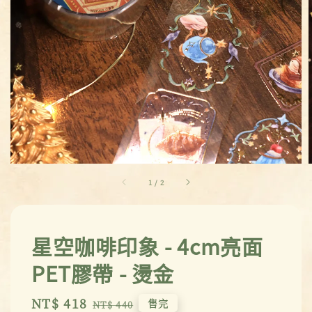
1
/
2
星空咖啡印象 - 4cm亮面
PET膠帶 - 燙金
Sale
NT$ 418
Regular
售完
NT$ 440