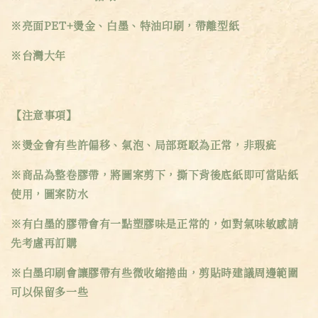
※亮面PET+燙金、白墨、特油印刷，帶離型紙
※台灣大年
【注意事項】
※燙金會有些許偏移、氣泡、局部斑駁為正常，非瑕疵
※商品為整卷膠帶，將圖案剪下，撕下背後底紙即可當貼紙
使用，圖案防水
※有白墨的膠帶會有一點塑膠味是正常的，如對氣味敏感請
先考慮再訂購
※白墨印刷會讓膠帶有些微收縮捲曲，剪貼時建議周邊範圍
可以保留多一些