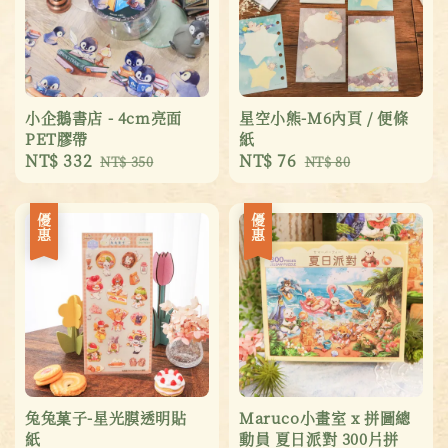
小企鵝書店 - 4cm亮面
星空小熊-M6內頁 / 便條
PET膠帶
紙
Sale
NT$ 332
Regular
Sale
NT$ 76
Regular
NT$ 350
NT$ 80
price
price
price
price
優惠
優惠
兔兔菓子-星光膜透明貼
Maruco小畫室 x 拼圖總
紙
動員 夏日派對 300片拼