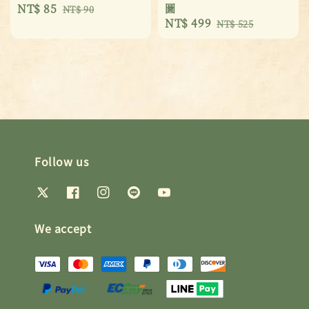
Sale
NT$ 85
Regular
圖
NT$ 90
Sale
NT$ 499
Regular
price
price
NT$ 525
price
price
Follow us
We accept