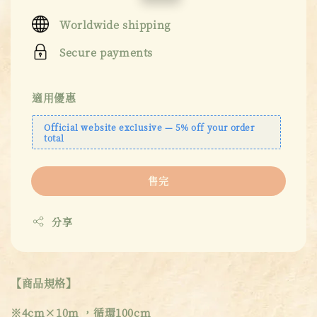
price
price
Worldwide shipping
Secure payments
適用優惠
Official website exclusive — 5% off your order
total
售完
分享
【商品規格】
※4cm×10m ，循環100cm