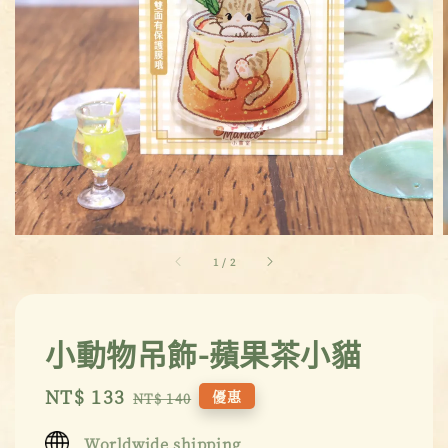
1
/
2
小動物吊飾-蘋果茶小貓
Sale
NT$ 133
Regular
優惠
NT$ 140
price
price
Worldwide shipping