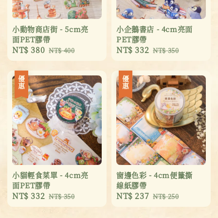
小動物商店街 - 5cm亮
小企鵝書店 - 4cm亮面
面PET膠帶
PET膠帶
Sale
NT$ 380
Regular
Sale
NT$ 332
Regular
NT$ 400
NT$ 350
price
price
price
price
優惠
優惠
小貓輕食菜單 - 4cm亮
窗邊色彩 - 4cm便籤撕
面PET膠帶
線紙膠帶
Sale
NT$ 332
Regular
Sale
NT$ 237
Regular
NT$ 350
NT$ 250
price
price
price
price