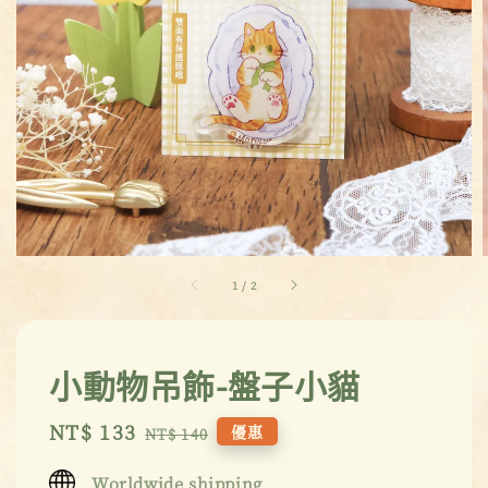
1
/
2
小動物吊飾-盤子小貓
Sale
NT$ 133
Regular
優惠
NT$ 140
price
price
Worldwide shipping