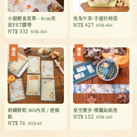
小貓輕食菜單 - 4cm亮
兔兔午茶-手提托特袋
面PET膠帶
Sale
NT$ 427
Regular
NT$ 450
Sale
NT$ 332
Regular
NT$ 350
price
price
price
price
優惠
優惠
刺蝟餅乾-M6內頁 / 便條
星空漫步-標籤貼紙卷
紙
Sale
NT$ 152
Regular
NT$ 160
Sale
NT$ 76
Regular
NT$ 80
price
price
price
price