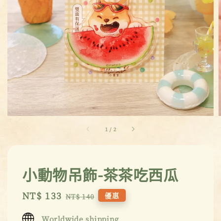
1
/
2
小動物吊飾-茶茶吃西瓜
Sale
NT$ 133
Regular
優惠
NT$ 140
price
price
Worldwide shipping