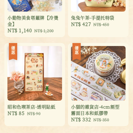
小動物美食塔羅牌【冷燙
兔兔午茶-手提托特袋
金】
Sale
NT$ 427
Regular
NT$ 450
Sale
NT$ 1,140
Regular
NT$ 1,200
price
price
price
price
優惠
優惠
昭和色喫茶店-透明貼紙
小貓的雜貨店-4cm割型
Sale
NT$ 85
Regular
霧面日本和紙膠帶
NT$ 90
Sale
NT$ 332
Regular
price
price
NT$ 350
price
price