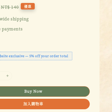
Regular
優惠
NT$ 140
price
wide shipping
e payments
bsite exclusive — 5% off your order total
Buy Now
加入購物車