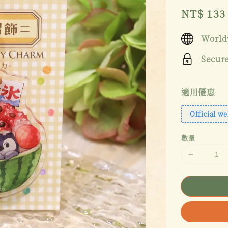
Sale
NT$ 133
price
World
Secur
適用優惠
Official we
數量