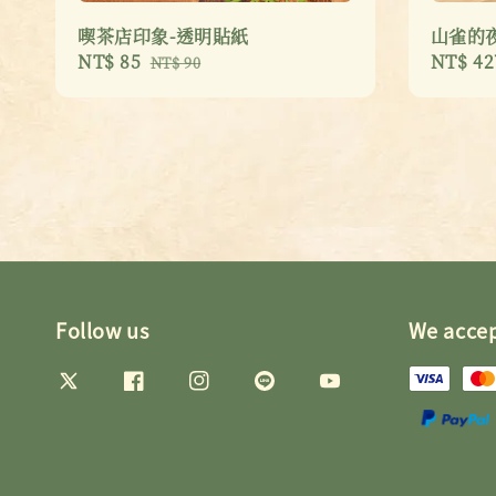
喫茶店印象-透明貼紙
山雀的
Sale
NT$ 85
Regular
Sale
NT$ 42
NT$ 90
price
price
price
Follow us
We acce