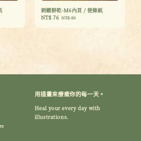
紙
刺蝟餅乾-M6內頁 / 便條紙
Sale
NT$ 76
Regular
NT$ 80
price
price
用插畫來療癒你的每一天。
Heal your every day with
illustrations.
re