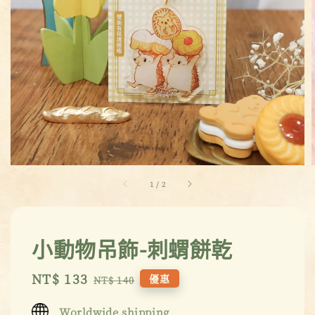
1
/
2
小動物吊飾-刺蝟餅乾
Sale
NT$ 133
Regular
優惠
NT$ 140
price
price
Worldwide shipping