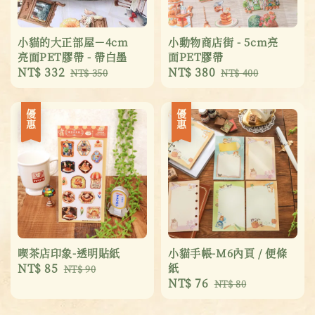
小貓的大正部屋－4cm
小動物商店街 - 5cm亮
亮面PET膠帶 - 帶白墨
面PET膠帶
Sale
NT$ 332
Regular
Sale
NT$ 380
Regular
NT$ 350
NT$ 400
price
price
price
price
優惠
優惠
喫茶店印象-透明貼紙
小貓手帳-M6內頁 / 便條
Sale
NT$ 85
Regular
紙
NT$ 90
Sale
NT$ 76
Regular
price
price
NT$ 80
price
price