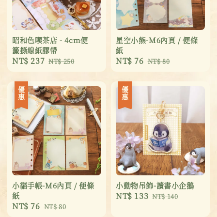
昭和色喫茶店 - 4cm便
星空小熊-M6內頁 / 便條
籤撕線紙膠帶
紙
Sale
NT$ 237
Regular
Sale
NT$ 76
Regular
NT$ 250
NT$ 80
price
price
price
price
優惠
優惠
小貓手帳-M6內頁 / 便條
小動物吊飾-讀書小企鵝
紙
Sale
NT$ 133
Regular
NT$ 140
Sale
NT$ 76
Regular
NT$ 80
price
price