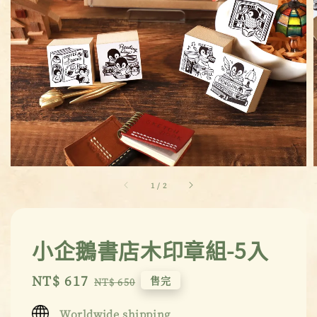
1
/
2
小企鵝書店木印章組-5入
Sale
NT$ 617
Regular
售完
NT$ 650
price
price
Worldwide shipping