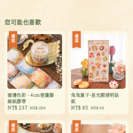
您可能也喜歡
優惠
優惠
窗邊色彩 - 4cm便籤撕
兔兔菓子-星光膜透明貼
線紙膠帶
紙
Sale
NT$ 237
Regular
Sale
NT$ 85
Regular
NT$ 250
NT$ 90
price
price
price
price
優惠
優惠