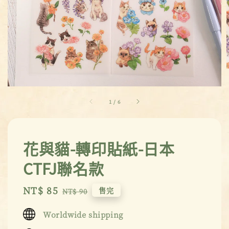
1
/
6
花與貓-轉印貼紙-日本
CTFJ聯名款
Sale
NT$ 85
Regular
售完
NT$ 90
price
price
Worldwide shipping