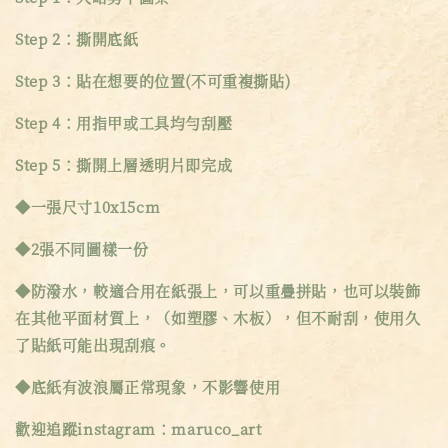
Step 2：撕開底紙
Step 3：貼在想要的位置(不可重複撕貼)
Step 4：用指甲或工具均勻刮壓
Step 5：撕開上層透明片即完成
◆一張尺寸10x15cm
◆2張不同圖樣一份
◆防潑水，較適合用在紙張上，可以重疊拼貼，也可以裝飾
在其他平面材質上，（如塑膠、木板），但不耐刮，使用久
了貼紙可能出現刮痕。
◆底紙有波浪屬正常現象，不影響使用
歡迎追蹤instagram：maruco_art