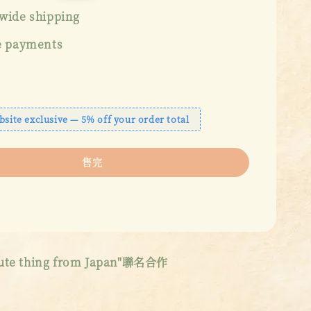
price
wide shipping
e payments
bsite exclusive — 5% off your order total
售完
 thing from Japan"聯名合作