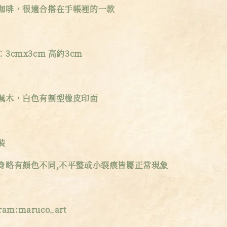
咖啡，很適合搭在手帳裡的一款
3cmx3cm 高約3cm
楓木，白色有割型橡皮印面
裝
身略有顏色不同,不平整或小裂痕皆屬正常現象
am:maruco_art