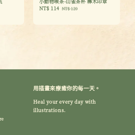
紙
小動物喫茶-山雀茶杯 櫸木印章
Sale
NT$ 114
Regular
NT$ 120
price
price
用插畫來療癒你的每一天。
Heal your every day with
illustrations.
re