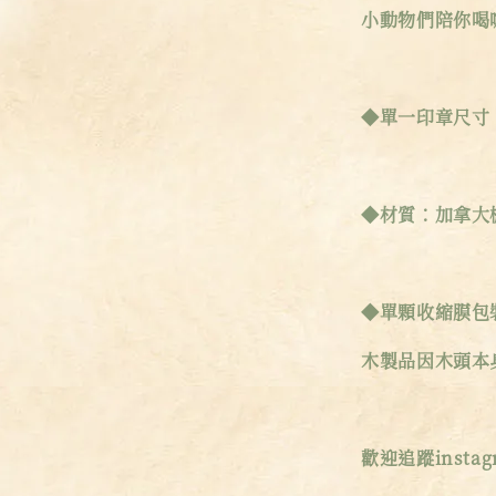
小動物們陪你喝
◆單一印章尺寸：
◆材質：加拿大
◆單顆收縮膜包
木製品因木頭本
歡迎追蹤instagr