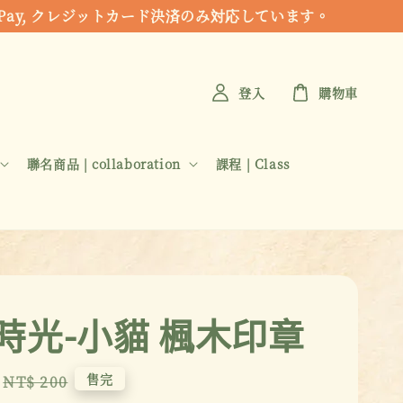
 Apple Pay, クレジットカード決済のみ対応しています。
登入
購物車
聯名商品 | collaboration
課程 | Class
時光-小貓 楓木印章
Regular
售完
NT$ 200