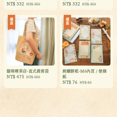
Sale
NT$ 332
Regular
Sale
NT$ 332
Regular
NT$ 350
NT$ 350
price
price
price
price
優惠
優惠
貓咪喫茶店-直式肩背袋
刺蝟餅乾-M6內頁 / 便條
Sale
NT$ 475
Regular
紙
NT$ 500
Sale
NT$ 76
Regular
price
price
NT$ 80
price
price