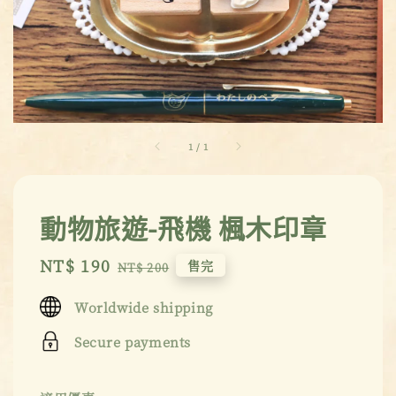
1
/
1
動物旅遊-飛機 楓木印章
Sale
NT$ 190
Regular
售完
NT$ 200
price
price
Worldwide shipping
Secure payments