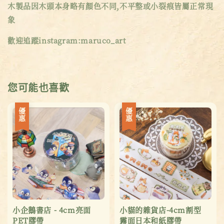
木製品因木頭本身略有顏色不同,不平整或小裂痕皆屬正常現
象
歡迎追蹤instagram:maruco_art
您可能也喜歡
優惠
優惠
小企鵝書店 - 4cm亮面
小貓的雜貨店-4cm割型
PET膠帶
霧面日本和紙膠帶