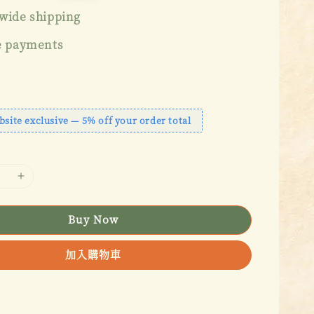
price
wide shipping
e payments
bsite exclusive — 5% off your order total
Buy Now
加入購物車