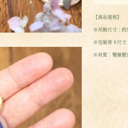
【商品規格】
※吊飾尺寸：約5
※包裝背卡尺寸：9
※材質：雙層壓