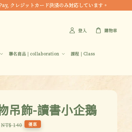
 Apple Pay, クレジットカード決済のみ対応しています。
登入
購物車
聯名商品 | collaboration
課程 | Class
物吊飾-讀書小企鵝
Regular
優惠
NT$ 140