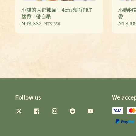
小貓的大正部屋－4cm亮面PET
小動物商
膠帶 - 帶白墨
帶
Sale
NT$ 332
Regular
Sale
NT$ 38
NT$ 350
price
price
price
Follow us
We acce