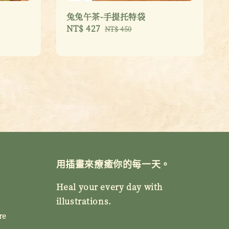
兔兔午茶-手提托特袋
Sale
NT$ 427
Regular
NT$ 450
price
price
用插畫來療癒你的每一天。
Heal your every day with
illustrations.
re