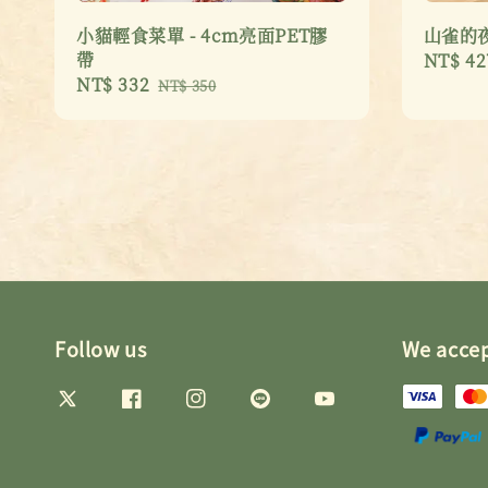
小貓輕食菜單 - 4cm亮面PET膠
山雀的
帶
Sale
NT$ 42
Sale
NT$ 332
Regular
price
NT$ 350
price
price
Follow us
We acce