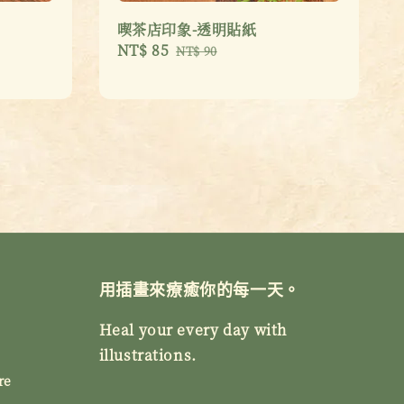
喫茶店印象-透明貼紙
Sale
NT$ 85
Regular
NT$ 90
price
price
用插畫來療癒你的每一天。
Heal your every day with
illustrations.
re