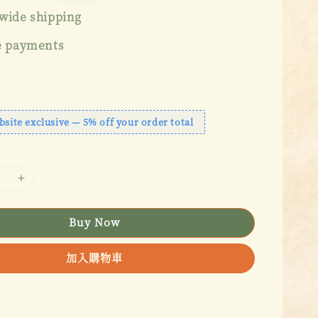
price
wide shipping
e payments
bsite exclusive — 5% off your order total
Buy Now
加入購物車