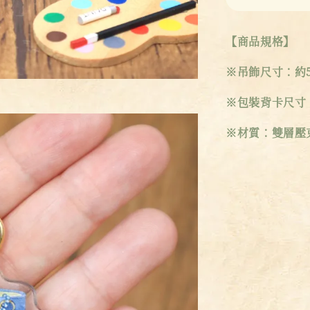
【商品規格】
※吊飾尺寸：約5.
※包裝背卡尺寸：9
※材質：雙層壓