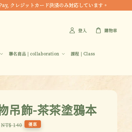
 Apple Pay, クレジットカード決済のみ対応しています。
登入
購物車
聯名商品 | collaboration
課程 | Class
物吊飾-茶茶塗鴉本
Regular
優惠
NT$ 140