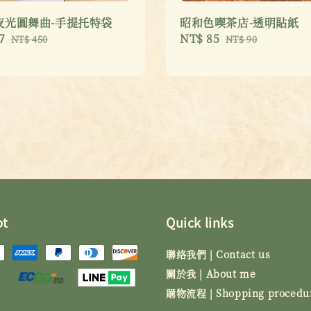
夜光圓舞曲-手提托特袋
昭和色喫茶店-透明貼紙
7
Regular
Sale
NT$ 85
Regular
NT$ 450
NT$ 90
price
price
price
pt
Quick links
聯絡我們 | Contact us
關於我 | About me
購物流程 | Shopping procedu