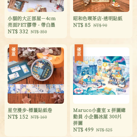
小貓的大正部屋－4cm
昭和色喫茶店-透明貼紙
亮面PET膠帶 - 帶白墨
Sale
NT$ 85
Regular
NT$ 90
Sale
NT$ 332
Regular
NT$ 350
price
price
price
price
優惠
優惠
星空漫步-標籤貼紙卷
Maruco小畫室 x 拼圖總
Sale
NT$ 152
Regular
動員 小企鵝冰屋 300片
NT$ 160
拼圖
price
price
Sale
NT$ 499
Regular
NT$ 525
price
price