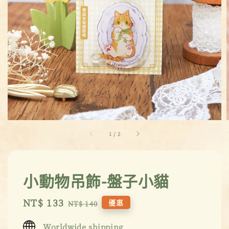
1
/
2
小動物吊飾-盤子小貓
Sale
NT$ 133
Regular
優惠
NT$ 140
price
price
Worldwide shipping