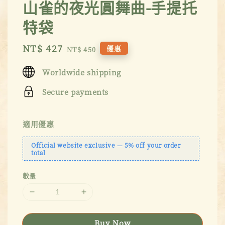
山雀的夜光圓舞曲-手提托
特袋
Sale
NT$ 427
Regular
優惠
NT$ 450
price
price
Worldwide shipping
Secure payments
適用優惠
Official website exclusive — 5% off your order
total
數量
Buy Now