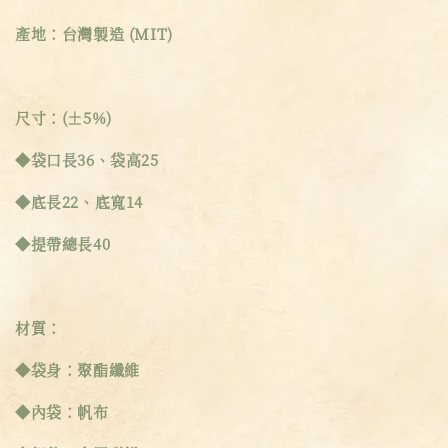
產地：台灣製造 (MIT)
尺寸：(±5%)
◆袋口長36、袋高25
◆底長22、底寬14
◆提帶總長40
材質：
◆袋身：聚酯纖維
◆內袋：帆布