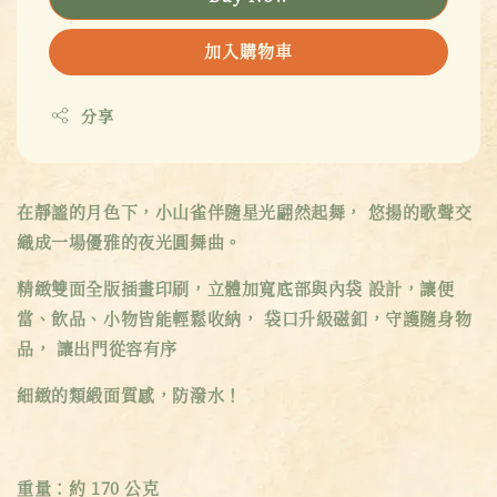
加入購物車
分享
在靜謐的月色下，小山雀伴隨星光翩然起舞， 悠揚的歌聲交
織成一場優雅的夜光圓舞曲。
精緻雙面全版插畫印刷，立體加寬底部與內袋 設計，讓便
當、飲品、小物皆能輕鬆收納， 袋口升級磁釦，守護隨身物
品， 讓出門從容有序
細緻的類緞面質感，防潑水！
重量：約 170 公克