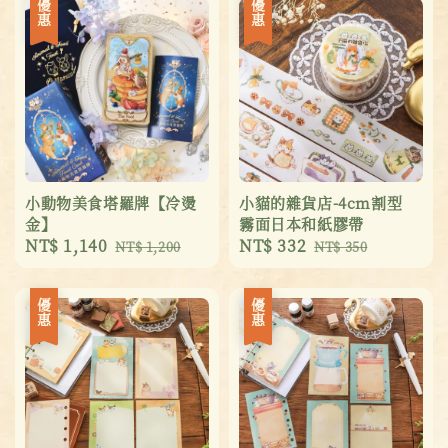
優惠
優惠
小動物美食塔羅牌【冷燙
小貓的雜貨店-4cm割型
金】
霧面日本和紙膠帶
Sale
NT$ 1,140
Regular
Sale
NT$ 332
Regular
NT$ 1,200
NT$ 350
price
price
price
price
優惠
優惠