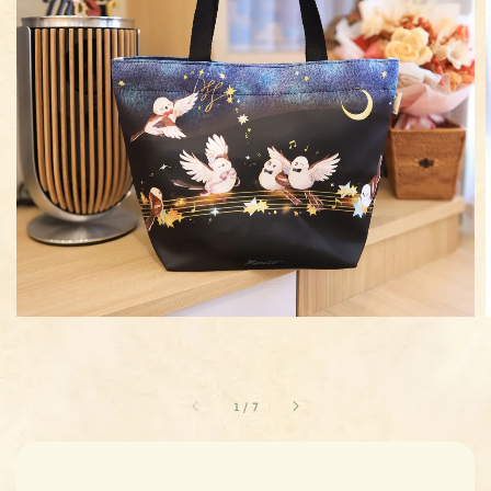
1
/
7