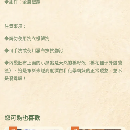
◆釦件：金屬磁鐵
注意事項：
◆請勿使用洗衣機清洗
◆可手洗或使用濕布擦拭髒污
◆內袋胚布上面的小黑點是天然的棉籽殼（棉花種子外殼殘
渣），這是布料未經高度漂白和化學精煉的正常現象，並不
是發霉喔！
您可能也喜歡