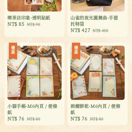
喫茶店印象-透明貼紙
山雀的夜光圓舞曲-手提
Sale
NT$ 85
Regular
托特袋
NT$ 90
Sale
NT$ 427
Regular
price
price
NT$ 450
price
price
優惠
優惠
小貓手帳-M6內頁 / 便條
刺蝟餅乾-M6內頁 / 便條
紙
紙
Sale
NT$ 76
Regular
Sale
NT$ 76
Regular
NT$ 80
NT$ 80
price
price
price
price