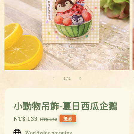
1
/
2
小動物吊飾-夏日西瓜企鵝
Sale
NT$ 133
Regular
優惠
NT$ 140
price
price
Worldwide shipping