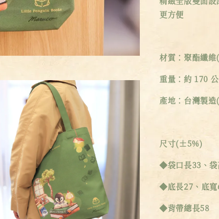
精緻全版雙面設計
更方便
材質：聚酯纖維(
重量：約 170 
產地：台灣製造(
尺寸(±5%)
◆袋口長33、袋
◆底長27、底寬
◆背帶總長58