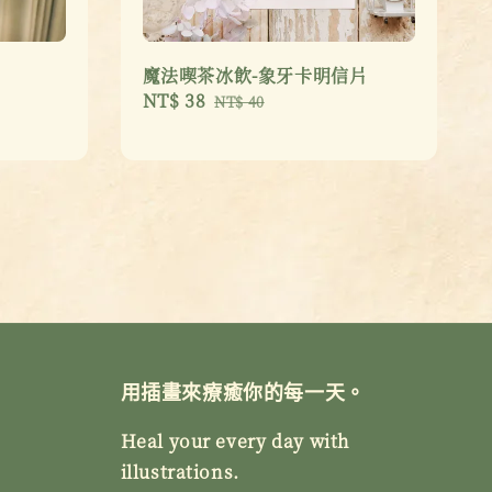
魔法喫茶冰飲-象牙卡明信片
Sale
NT$ 38
Regular
NT$ 40
price
price
用插畫來療癒你的每一天。
Heal your every day with
illustrations.