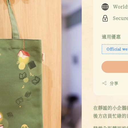
price
World
Secur
適用優惠
Official we
分享
在靜謐的小企鵝
後方店員忙碌的