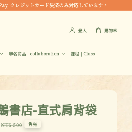
 Apple Pay, クレジットカード決済のみ対応しています。
登入
購物車
聯名商品 | collaboration
課程 | Class
鵝書店-直式肩背袋
Regular
售完
NT$ 500