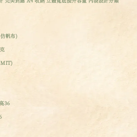
 完美對應 A4 收納 立體寬底提升容量 內袋設計分類
仿帆布)
公克
MIT)
高36
6