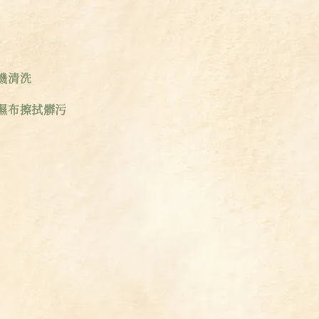
機清洗
濕布擦拭髒污