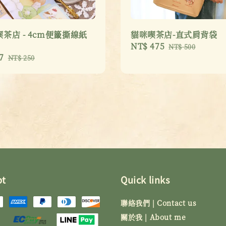
茶店 - 4cm便籤撕線紙
貓咪喫茶店-直式肩背袋
Sale
NT$ 475
Regular
NT$ 500
7
Regular
price
price
NT$ 250
price
pt
Quick links
聯絡我們 | Contact us
關於我 | About me