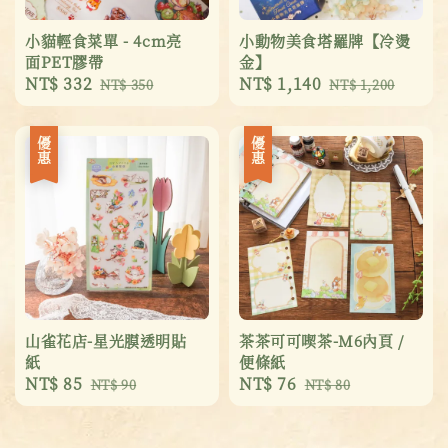
小貓輕食菜單 - 4cm亮
小動物美食塔羅牌【冷燙
面PET膠帶
金】
Sale
NT$ 332
Regular
Sale
NT$ 1,140
Regular
NT$ 350
NT$ 1,200
price
price
price
price
優惠
優惠
山雀花店-星光膜透明貼
茶茶可可喫茶-M6內頁 /
紙
便條紙
Sale
NT$ 85
Regular
Sale
NT$ 76
Regular
NT$ 90
NT$ 80
price
price
price
price