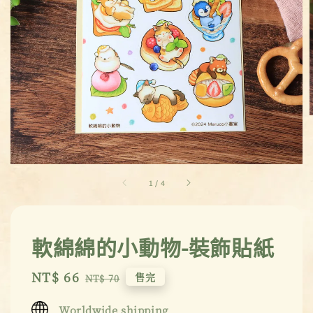
1
/
4
軟綿綿的小動物-裝飾貼紙
Sale
NT$ 66
Regular
售完
NT$ 70
price
price
Worldwide shipping