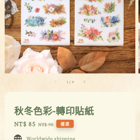
1
/
4
秋冬色彩-轉印貼紙
Sale
NT$ 85
Regular
優惠
NT$ 90
price
price
Worldwide shipping