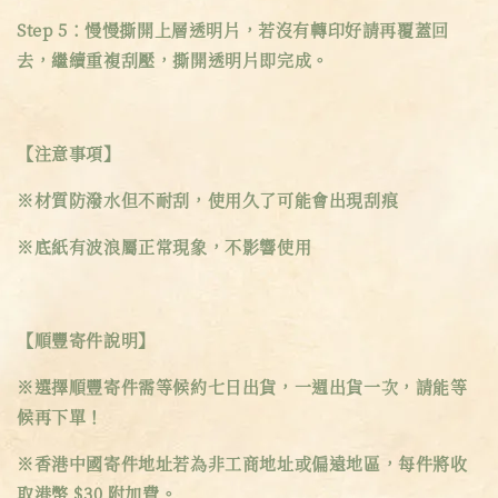
Step 5：慢慢撕開上層透明片，若沒有轉印好請再覆蓋回
去，繼續重複刮壓，撕開透明片即完成。
【注意事項】
※材質防潑水但不耐刮，使用久了可能會出現刮痕
※底紙有波浪屬正常現象，不影響使用
【順豐寄件說明】
※選擇順豐寄件需等候約七日出貨，一週出貨一次，請能等
候再下單！
※香港中國寄件地址若為非工商地址或偏遠地區，每件將收
取港幣 $30 附加費。