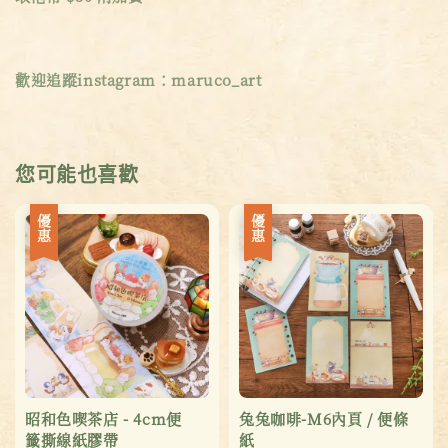
歡迎追蹤instagram：maruco_art
您可能也喜歡
優惠
優惠
昭和色喫茶店 - 4cm便
兔兔咖啡-M6內頁 / 便條
籤撕線紙膠帶
紙