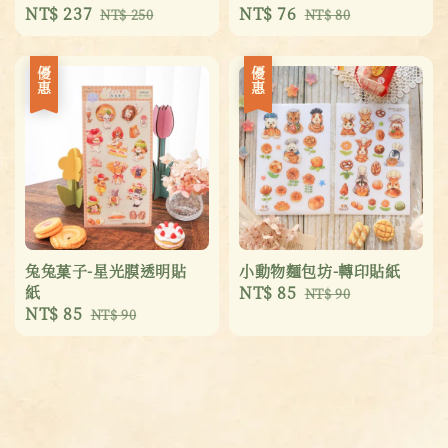
Sale
NT$ 237
Regular
Sale
NT$ 76
Regular
NT$ 250
NT$ 80
price
price
price
price
優惠
優惠
兔兔菓子-星光膜透明貼
小動物麵包坊-轉印貼紙
紙
Sale
NT$ 85
Regular
NT$ 90
Sale
NT$ 85
Regular
NT$ 90
price
price
price
price