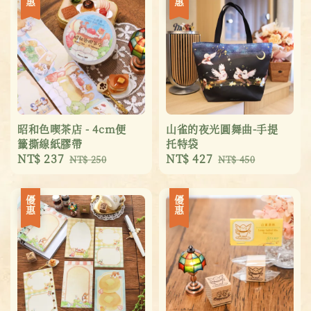
昭和色喫茶店 - 4cm便
山雀的夜光圓舞曲-手提
籤撕線紙膠帶
托特袋
Sale
NT$ 237
Regular
Sale
NT$ 427
Regular
NT$ 250
NT$ 450
price
price
price
price
優惠
優惠