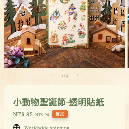
1
/
2
小動物聖誕節-透明貼紙
Sale
NT$ 85
Regular
優惠
NT$ 90
price
price
Worldwide shipping