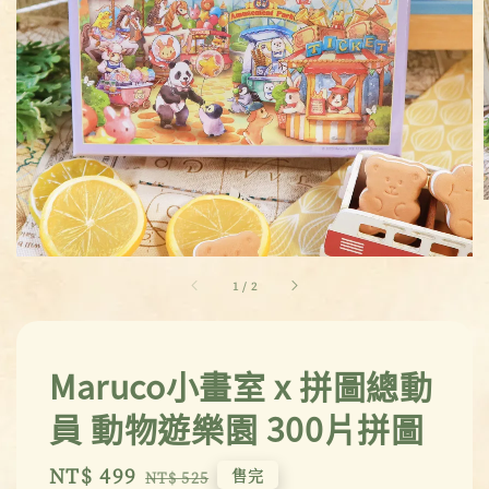
1
/
2
Maruco小畫室 x 拼圖總動
員 動物遊樂園 300片拼圖
Sale
NT$ 499
Regular
售完
NT$ 525