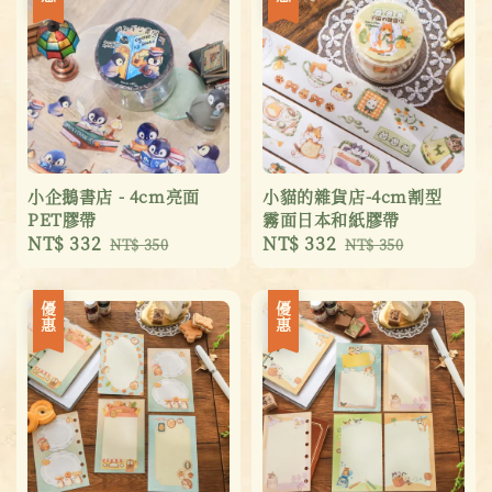
小企鵝書店 - 4cm亮面
小貓的雜貨店-4cm割型
PET膠帶
霧面日本和紙膠帶
Sale
NT$ 332
Regular
Sale
NT$ 332
Regular
NT$ 350
NT$ 350
price
price
price
price
優惠
優惠