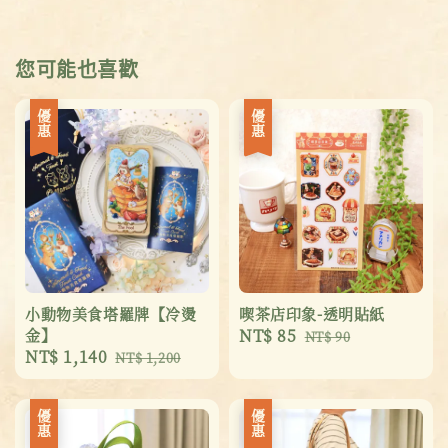
您可能也喜歡
優惠
優惠
小動物美食塔羅牌【冷燙
喫茶店印象-透明貼紙
金】
Sale
NT$ 85
Regular
NT$ 90
Sale
NT$ 1,140
Regular
NT$ 1,200
price
price
price
price
優惠
優惠