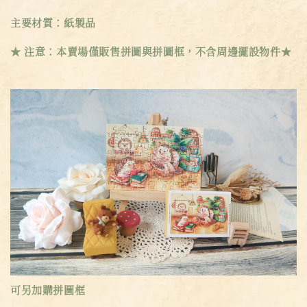
主要材質：紙製品
★ 注意：本賣場僅販售拼圖與拼圖框，不含周邊擺設物件★
可另加購拼圖框