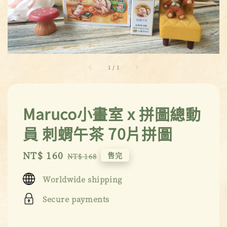
1
/
1
Maruco小畫室 x 拼圖總動
員 刺蝟午茶 70片拼圖
Sale
NT$ 160
Regular
售完
NT$ 168
price
price
Worldwide shipping
Secure payments