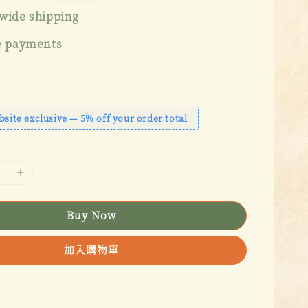
price
wide shipping
e payments
bsite exclusive — 5% off your order total
Buy Now
加入購物車