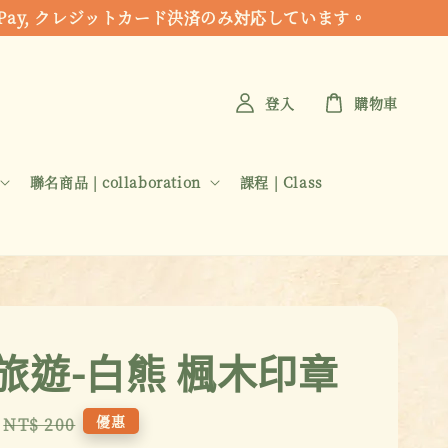
 Apple Pay, クレジットカード決済のみ対応しています。
登入
購物車
聯名商品 | collaboration
課程 | Class
旅遊-白熊 楓木印章
Regular
優惠
NT$ 200