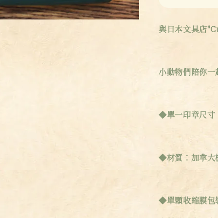
與日本文具店"Cute
小動物們陪你一
◆單一印章尺寸：
◆材質：加拿大
◆單顆收縮膜包