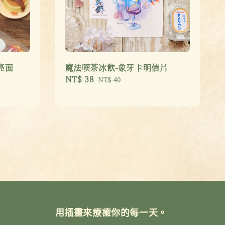
亮面
魔法喫茶冰飲-象牙卡明信片
Sale
NT$ 38
Regular
NT$ 40
price
price
用插畫來療癒你的每一天。