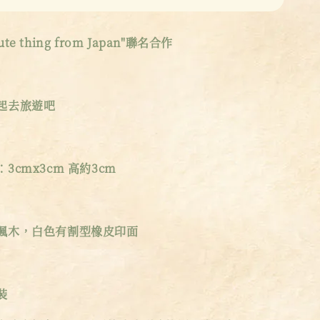
 thing from Japan"聯名合作
起去旅遊吧
3cmx3cm 高約3cm
楓木，白色有割型橡皮印面
裝