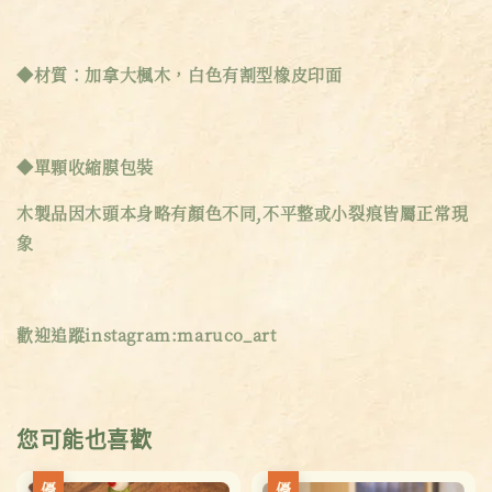
◆材質：加拿大楓木，白色有割型橡皮印面
◆單顆收縮膜包裝
木製品因木頭本身略有顏色不同,不平整或小裂痕皆屬正常現
象
歡迎追蹤instagram:maruco_art
您可能也喜歡