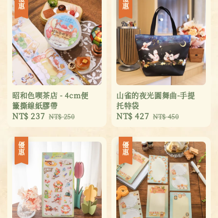
優惠
優惠
昭和色喫茶店 - 4cm便
山雀的夜光圓舞曲-手提
籤撕線紙膠帶
托特袋
Sale
NT$ 237
Regular
Sale
NT$ 427
Regular
NT$ 250
NT$ 450
price
price
price
price
優惠
優惠