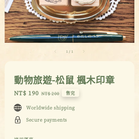
1
/
1
動物旅遊-松鼠 楓木印章
Sale
NT$ 190
Regular
售完
NT$ 200
price
price
Worldwide shipping
Secure payments