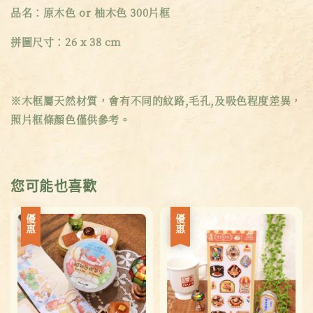
品名：原木色 or 柚木色 300片框
拼圖尺寸：26 x 38 cm
※木框屬天然材質，會有不同的紋路,毛孔,及吸色程度差異，
照片框條顏色僅供參考。
您可能也喜歡
優惠
優惠