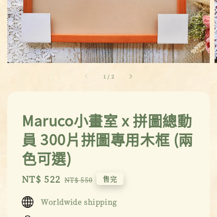
1
/
2
Maruco小畫室 x 拼圖總動
員 300片拼圖專用木框 (兩
色可選)
Sale
NT$ 522
Regular
售完
NT$ 550
price
price
Worldwide shipping