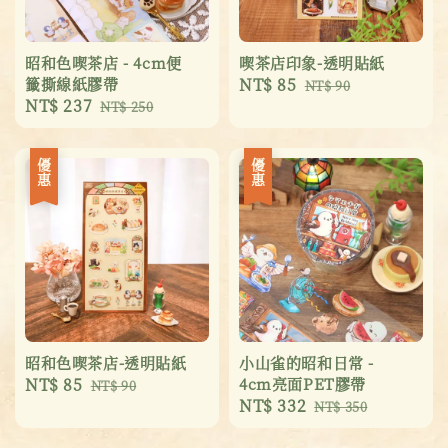
昭和色喫茶店 - 4cm便
喫茶店印象-透明貼紙
籤撕線紙膠帶
Sale
NT$ 85
Regular
NT$ 90
Sale
NT$ 237
Regular
NT$ 250
price
price
price
price
優惠
優惠
昭和色喫茶店-透明貼紙
小山雀的昭和日常 -
Sale
NT$ 85
Regular
4cm亮面PET膠帶
NT$ 90
Sale
NT$ 332
Regular
price
price
NT$ 350
price
price