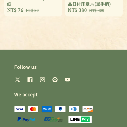
紙
晶日付印章片(無手柄)
Sale
NT$ 76
Regular
Sale
NT$ 380
Regular
NT$ 80
NT$ 400
price
price
price
price
Follow us
We accept