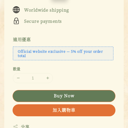
price
price
Worldwide shipping
Secure payments
適用優惠
Official website exclusive — 5% off your order
total
數量
Buy Now
加入購物車
分享