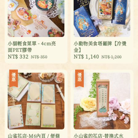
小貓輕食菜單 - 4cm亮
小動物美食塔羅牌【冷燙
面PET膠帶
金】
Sale
NT$ 332
Regular
Sale
NT$ 1,140
Regular
NT$ 350
NT$ 1,200
price
price
price
price
優惠
優惠
山雀花店-M6內頁 / 便條
小山雀的花店-替換式水