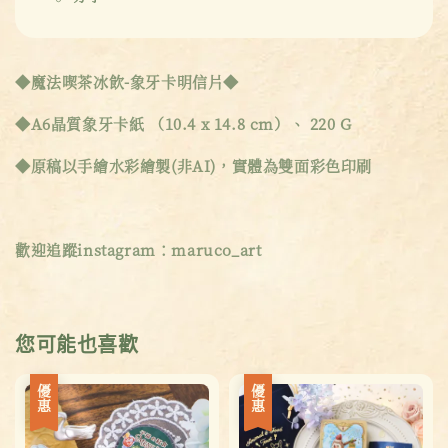
◆魔法喫茶冰飲-象牙卡明信片◆
◆A6晶質象牙卡紙 （10.4 x 14.8 cm）、 220 G
◆原稿以手繪水彩繪製(非AI)，實體為雙面彩色印刷
歡迎追蹤instagram：maruco_art
您可能也喜歡
優惠
優惠