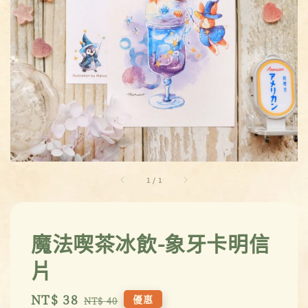
1
/
1
魔法喫茶冰飲-象牙卡明信
片
Sale
NT$ 38
Regular
優惠
NT$ 40