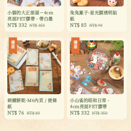
小貓的大正部屋－4cm
兔兔菓子-星光膜透明貼
亮面PET膠帶 - 帶白墨
紙
Sale
NT$ 332
Regular
Sale
NT$ 85
Regular
NT$ 350
NT$ 90
price
price
price
price
優惠
優惠
刺蝟餅乾-M6內頁 / 便條
小山雀的昭和日常 -
紙
4cm亮面PET膠帶
Sale
NT$ 76
Regular
Sale
NT$ 332
Regular
NT$ 80
NT$ 350
price
price
price
price