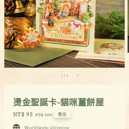
1
/
4
燙金聖誕卡-貓咪薑餅屋
Sale
NT$ 95
Regular
售完
NT$ 100
price
price
Worldwide shipping