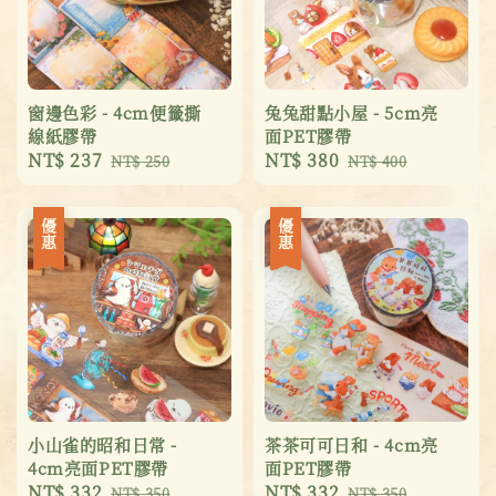
窗邊色彩 - 4cm便籤撕
兔兔甜點小屋 - 5cm亮
線紙膠帶
面PET膠帶
Sale
NT$ 237
Regular
Sale
NT$ 380
Regular
NT$ 250
NT$ 400
price
price
price
price
優惠
優惠
小山雀的昭和日常 -
茶茶可可日和 - 4cm亮
4cm亮面PET膠帶
面PET膠帶
Sale
NT$ 332
Regular
Sale
NT$ 332
Regular
NT$ 350
NT$ 350