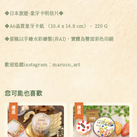
◆日本旅遊-象牙卡明信片◆
◆A6晶質象牙卡紙 （10.4 x 14.8 cm）、 220 G
◆原稿以手繪水彩繪製(非AI)，實體為雙面彩色印刷
歡迎追蹤instagram：maruco_art
您可能也喜歡
優惠
優惠