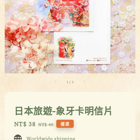
1
/
1
日本旅遊-象牙卡明信片
Sale
NT$ 38
Regular
優惠
NT$ 40
price
price
Worldwide shipping