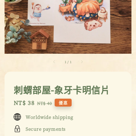
1
/
1
刺蝟部屋-象牙卡明信片
Sale
NT$ 38
Regular
優惠
NT$ 40
price
price
Worldwide shipping
Secure payments