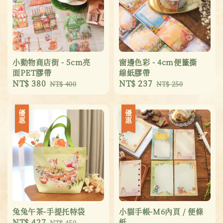
小動物商店街 - 5cm亮
窗邊色彩 - 4cm便籤撕
面PET膠帶
線紙膠帶
Sale
NT$ 380
Regular
Sale
NT$ 237
Regular
NT$ 400
NT$ 250
price
price
price
price
優惠
優惠
兔兔午茶-手提托特袋
小貓手帳-M6內頁 / 便條
Sale
NT$ 427
Regular
紙
NT$ 450