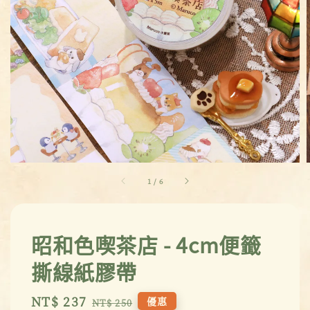
1
/
6
昭和色喫茶店 - 4cm便籤
撕線紙膠帶
Sale
NT$ 237
Regular
優惠
NT$ 250