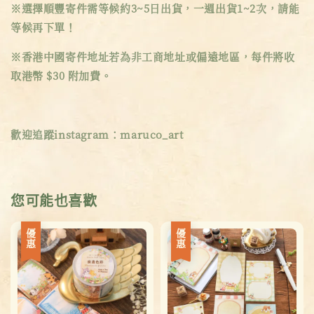
※選擇順豐寄件需等候約3~5日出貨，一週出貨1~2次，請能
等候再下單！
※香港中國寄件地址若為非工商地址或偏遠地區，每件將收
取港幣 $30 附加費。
歡迎追蹤instagram：maruco_art
您可能也喜歡
優惠
優惠