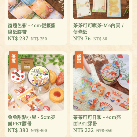
窗邊色彩 - 4cm便籤撕
茶茶可可喫茶-M6內頁 /
線紙膠帶
便條紙
Sale
NT$ 237
Regular
Sale
NT$ 76
Regular
NT$ 250
NT$ 80
price
price
price
price
優惠
優惠
兔兔甜點小屋 - 5cm亮
茶茶可可日和 - 4cm亮
面PET膠帶
面PET膠帶
Sale
NT$ 380
Regular
Sale
NT$ 332
Regular
NT$ 400
NT$ 350