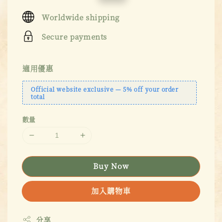
price
price
Worldwide shipping
Secure payments
適用優惠
Official website exclusive — 5% off your order
total
數量
Buy Now
加入購物車
分享