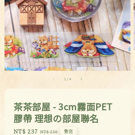
1
/
4
茶茶部屋 - 3cm霧面PET
膠帶 理想の部屋聯名
Sale
NT$ 237
Regular
售完
NT$ 250