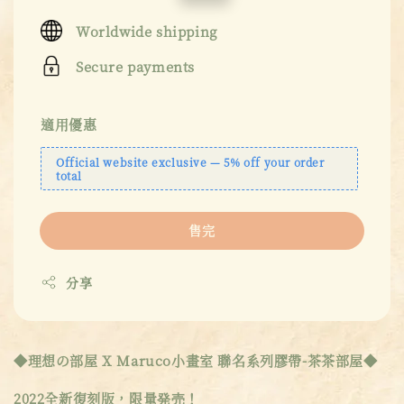
price
price
Worldwide shipping
Secure payments
適用優惠
Official website exclusive — 5% off your order
total
售完
分享
◆理想の部屋 X Maruco小畫室 聯名系列膠帶-茶茶部屋◆
2022全新復刻版，限量発売！