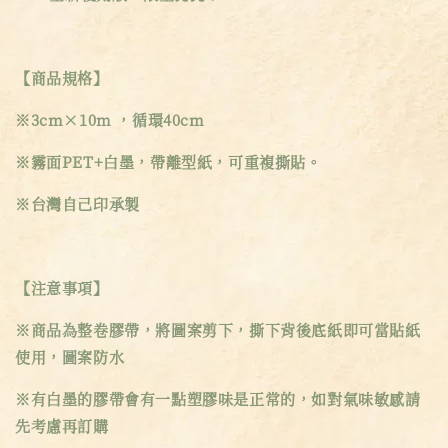
【商品規格】
※3cm×10m ，循環40cm
※霧面PET+白墨，帶離型紙，可重複撕貼。
※台灣自己印承製
【注意事項】
※商品為整卷膠帶，將圖案剪下，撕下背後底紙即可當貼紙
使用，圖案防水
※有白墨的膠帶會有一點塑膠味是正常的，如對氣味敏感請
先考慮再訂購