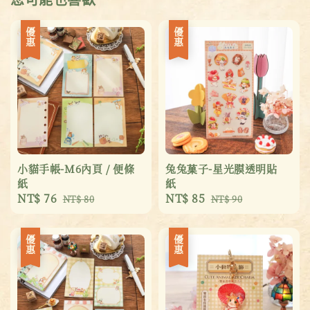
優惠
優惠
小貓手帳-M6內頁 / 便條
兔兔菓子-星光膜透明貼
紙
紙
Sale
NT$ 76
Regular
Sale
NT$ 85
Regular
NT$ 80
NT$ 90
price
price
price
price
優惠
優惠