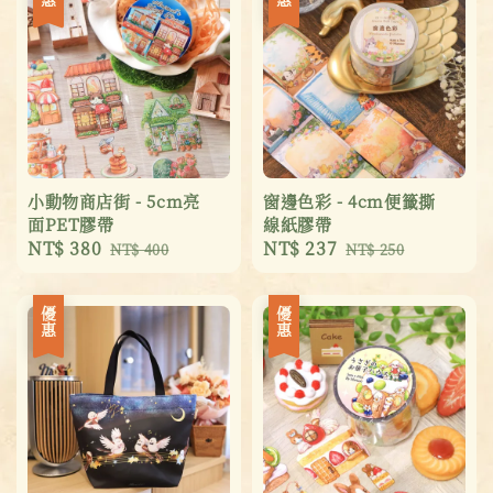
小動物商店街 - 5cm亮
窗邊色彩 - 4cm便籤撕
面PET膠帶
線紙膠帶
Sale
NT$ 380
Regular
Sale
NT$ 237
Regular
NT$ 400
NT$ 250
price
price
price
price
優惠
優惠