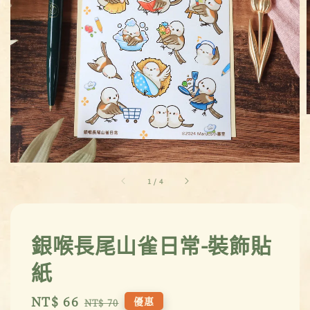
1
/
4
銀喉長尾山雀日常-裝飾貼
紙
Sale
NT$ 66
Regular
優惠
NT$ 70