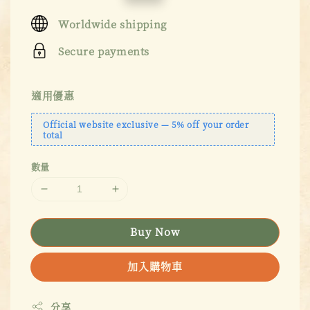
price
price
Worldwide shipping
Secure payments
適用優惠
Official website exclusive — 5% off your order
total
數量
Buy Now
加入購物車
分享