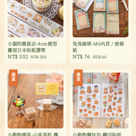
小貓的雜貨店-4cm割型
兔兔咖啡-M6內頁 / 便條
霧面日本和紙膠帶
紙
Sale
NT$ 332
Regular
Sale
NT$ 76
Regular
NT$ 350
NT$ 80
price
price
price
price
優惠
優惠
小動物喫茶-山雀茶杯 櫸
小動物麵包坊-轉印貼紙