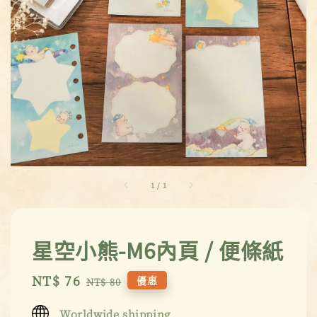
1
/
1
星空小熊-M6內頁 / 便條紙
Sale
NT$ 76
Regular
優惠
NT$ 80
price
price
Worldwide shipping