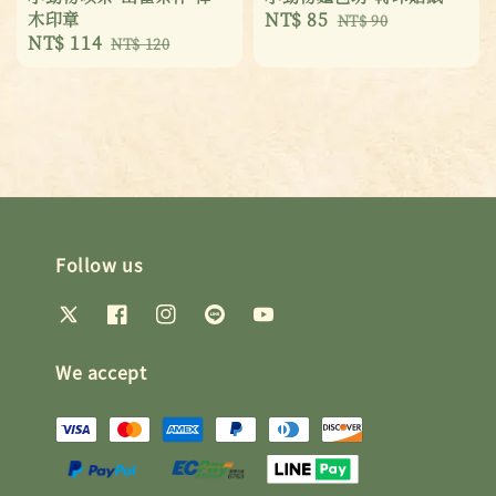
木印章
Sale
NT$ 85
Regular
NT$ 90
Sale
NT$ 114
Regular
NT$ 120
price
price
price
price
Follow us
We accept