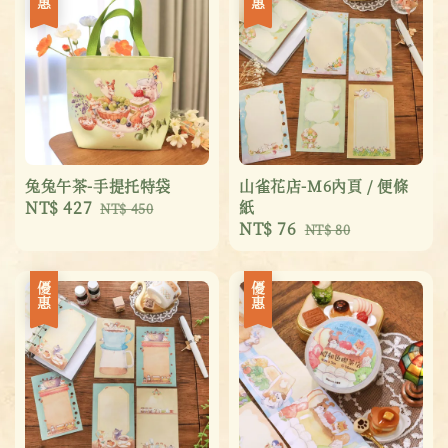
兔兔午茶-手提托特袋
山雀花店-M6內頁 / 便條
Sale
NT$ 427
Regular
紙
NT$ 450
Sale
NT$ 76
Regular
price
price
NT$ 80
price
price
優惠
優惠