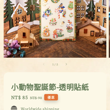
1
/
2
小動物聖誕節-透明貼紙
Sale
NT$ 85
Regular
優惠
NT$ 90
price
price
Worldwide shipping