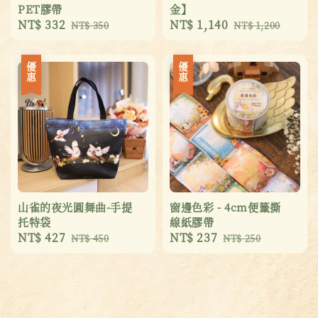
PET膠帶
金】
Sale
NT$ 332
Regular
Sale
NT$ 1,140
Regular
NT$ 350
NT$ 1,200
price
price
price
price
優惠
優惠
山雀的夜光圓舞曲-手提
窗邊色彩 - 4cm便籤撕
托特袋
線紙膠帶
Sale
NT$ 427
Regular
Sale
NT$ 237
Regular
NT$ 450
NT$ 250
price
price
price
price