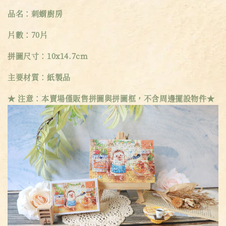
品名：刺蝟廚房
片數：70片
拼圖尺寸：10x14.7cm
主要材質：紙製品
★ 注意：本賣場僅販售拼圖與拼圖框，不含周邊擺設物件★