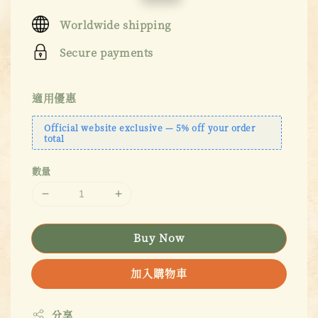
price
price
Worldwide shipping
Secure payments
適用優惠
Official website exclusive — 5% off your order
total
數量
Buy Now
加入購物車
分享