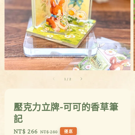
1
/
2
壓克力立牌-可可的香草筆
記
Sale
NT$ 266
Regular
優惠
NT$ 280