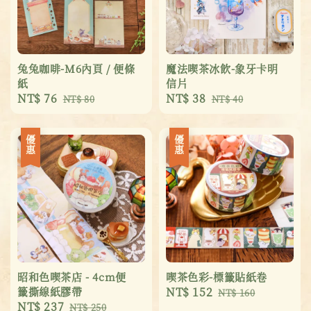
兔兔咖啡-M6內頁 / 便條
魔法喫茶冰飲-象牙卡明
紙
信片
Sale
NT$ 76
Regular
Sale
NT$ 38
Regular
NT$ 80
NT$ 40
price
price
price
price
優惠
優惠
昭和色喫茶店 - 4cm便
喫茶色彩-標籤貼紙卷
籤撕線紙膠帶
Sale
NT$ 152
Regular
NT$ 160
Sale
NT$ 237
Regular
NT$ 250
price
price