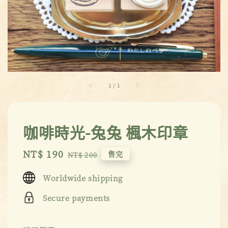
1
/
1
咖啡時光-兔兔 楓木印章
Sale
NT$ 190
Regular
售完
NT$ 200
price
price
Worldwide shipping
Secure payments