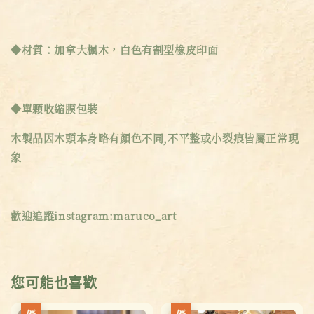
◆材質：加拿大楓木，白色有割型橡皮印面
◆單顆收縮膜包裝
木製品因木頭本身略有顏色不同,不平整或小裂痕皆屬正常現
象
歡迎追蹤instagram:maruco_art
您可能也喜歡