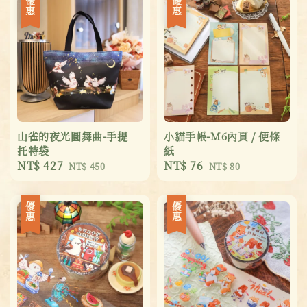
優惠
優惠
山雀的夜光圓舞曲-手提
小貓手帳-M6內頁 / 便條
托特袋
紙
Sale
NT$ 427
Regular
Sale
NT$ 76
Regular
NT$ 450
NT$ 80
price
price
price
price
優惠
優惠