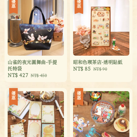
優惠
優惠
山雀的夜光圓舞曲-手提
昭和色喫茶店-透明貼紙
托特袋
Sale
NT$ 85
Regular
NT$ 90
Sale
NT$ 427
Regular
NT$ 450
price
price
price
price
優惠
優惠