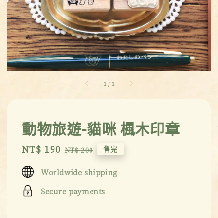
1
/
1
動物旅遊-貓咪 楓木印章
Sale
NT$ 190
Regular
售完
NT$ 200
price
price
Worldwide shipping
Secure payments