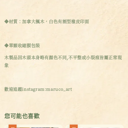
◆材質：加拿大楓木，白色有割型橡皮印面
◆單顆收縮膜包裝
木製品因木頭本身略有顏色不同,不平整或小裂痕皆屬正常現
象
歡迎追蹤instagram:maruco_art
您可能也喜歡