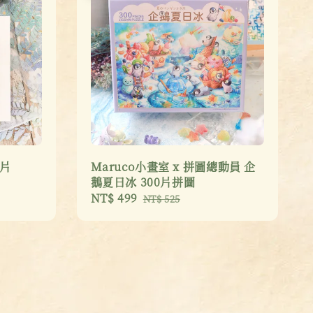
信片
Maruco小畫室 x 拼圖總動員 企
鵝夏日冰 300片拼圖
Sale
NT$ 499
Regular
NT$ 525
price
price