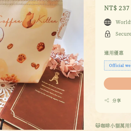
Sale
NT$ 237
price
World
Secur
適用優惠
Official we
分享
🐱咖啡小貓萬