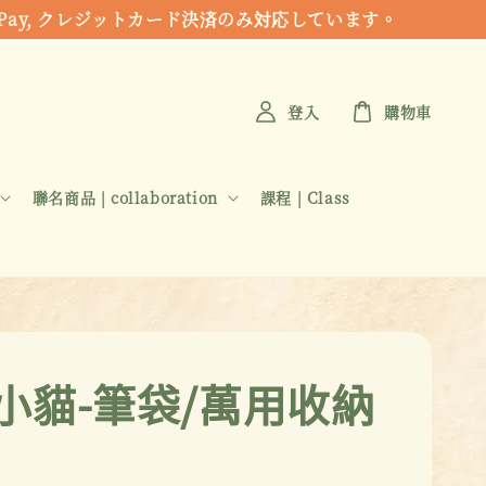
 Apple Pay, クレジットカード決済のみ対応しています。
登入
購物車
聯名商品 | collaboration
課程 | Class
小貓-筆袋/萬用收納