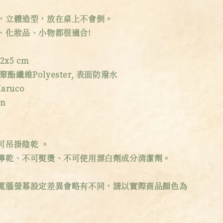
，立體造型，放在桌上不會倒。
、化妝品、小物都很適合!
2x5 cm
：聚酯纖維Polyester, 表面防潑水
aruco
an
可吊掛陰乾 。
擰乾、不可熨燙、不可使用漂白劑成分清潔劑。
電腦螢幕設定差異會略有不同，請以實際商品顏色為