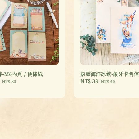
-M6內頁 / 便條紙
蔚藍海洋冰飲-象牙卡明
Regular
Sale
NT$ 38
Regular
NT$ 80
NT$ 40
price
price
price