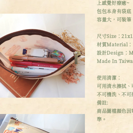
上感覺好療癒~
包包本身有袋底
容量大，可裝筆
尺寸Size：21x1
材質Material
設計Design：M
Made In Taiw
使用清潔：
可用清水擦拭、
不可機洗、不可
備註:
商品圖檔顏色因
準。