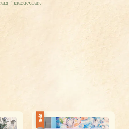
am：maruco_art
優惠