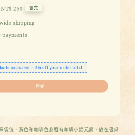
Regular
售完
NT$ 250
price
wide shipping
e payments
bsite exclusive — 5% off your order total
售完
用筆袋包，黃色和咖啡色系還有咖啡小貓元素，放在書桌