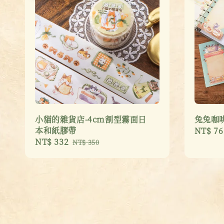
小貓的雜貨店-4cm割型霧面日
兔兔咖啡
本和紙膠帶
Sale
NT$ 76
Sale
NT$ 332
Regular
price
NT$ 350
price
price